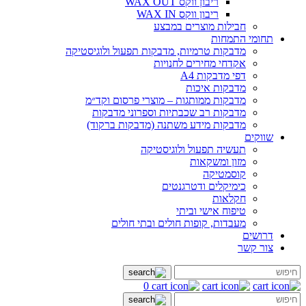
ריבון ווקס WAX OUT
ריבון ווקס WAX IN
חבילות מוצרים במבצע
תחומי התמחות
מדבקות טרמיות, מדבקות תפעול ולוגיסטיקה
אקדחי מחירים לחנויות
דפי מדבקות A4
מדבקות איכות
מדבקות ממותגות – מוצרי פרסום וקד״מ
מדבקות רב שכבתיות וספרוני מדבקות
מדבקות מידע משתנה (מדבקות ברקוד)
שווקים
תעשיה תפעול ולוגיסטיקה
מזון ומשקאות
קוסמטיקה
כימיקלים ודטרגנטים
חקלאות
טיפוח אישי וביתי
מעבדות, קופות חולים ובתי חולים
דרושים
צור קשר
0