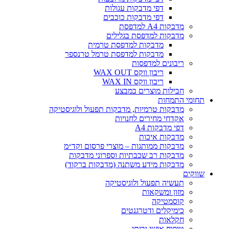
דפי מדבקות עגולות
דפי מדבקות כוכבים
מדבקות A4 למדפסת
מדבקות למדפסת בגלילים
מדבקות למדפסת טרמית
מדבקות למדפסת טרמל טרנספר
ריבונים למדפסות
ריבון ווקס WAX OUT
ריבון ווקס WAX IN
חבילות מוצרים במבצע
תחומי התמחות
מדבקות טרמיות, מדבקות תפעול ולוגיסטיקה
אקדחי מחירים לחנויות
דפי מדבקות A4
מדבקות איכות
מדבקות ממותגות – מוצרי פרסום וקד״מ
מדבקות רב שכבתיות וספרוני מדבקות
מדבקות מידע משתנה (מדבקות ברקוד)
שווקים
תעשיה תפעול ולוגיסטיקה
מזון ומשקאות
קוסמטיקה
כימיקלים ודטרגנטים
חקלאות
טיפוח אישי וביתי