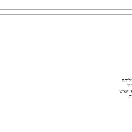
ילותה
ות
החמישי
ת