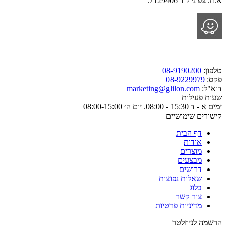
א.ת. צפוני לוד 7129406.
טלפון:
08-9190200
פקס:
08-9229979
דוא"ל:
marketing@glilon.com
שעות פעילות
ימים א - ד 15:30 - 08:00. יום ה׳ 08:00-15:00
קישורים שימושיים
דף הבית
אודות
מוצרים
מבצעים
דרושים
שאלות נפוצות
בלוג
צור קשר
מדיניות פרטיות
הרשמה לניוזלטר