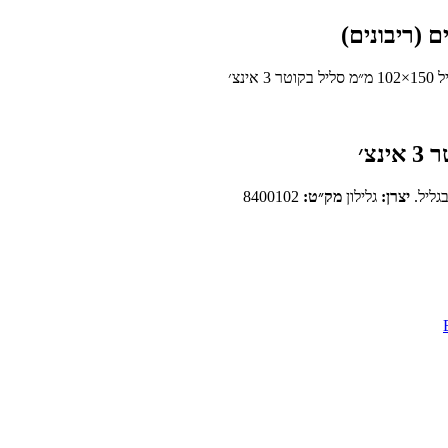
(ריבונים)
ינצ׳
יצרן:
גלילון
מק״ט:
8400102