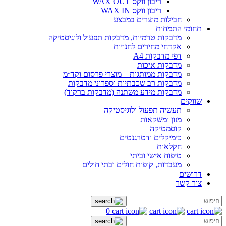
ריבון ווקס WAX OUT
ריבון ווקס WAX IN
חבילות מוצרים במבצע
תחומי התמחות
מדבקות טרמיות, מדבקות תפעול ולוגיסטיקה
אקדחי מחירים לחנויות
דפי מדבקות A4
מדבקות איכות
מדבקות ממותגות – מוצרי פרסום וקד״מ
מדבקות רב שכבתיות וספרוני מדבקות
מדבקות מידע משתנה (מדבקות ברקוד)
שווקים
תעשיה תפעול ולוגיסטיקה
מזון ומשקאות
קוסמטיקה
כימיקלים ודטרגנטים
חקלאות
טיפוח אישי וביתי
מעבדות, קופות חולים ובתי חולים
דרושים
צור קשר
0