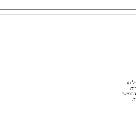
ילותה
ות
החמישי
ת