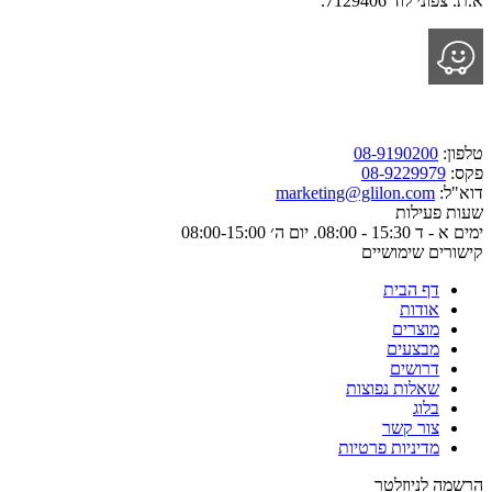
א.ת. צפוני לוד 7129406.
טלפון:
08-9190200
פקס:
08-9229979
דוא"ל:
marketing@glilon.com
שעות פעילות
ימים א - ד 15:30 - 08:00. יום ה׳ 08:00-15:00
קישורים שימושיים
דף הבית
אודות
מוצרים
מבצעים
דרושים
שאלות נפוצות
בלוג
צור קשר
מדיניות פרטיות
הרשמה לניוזלטר