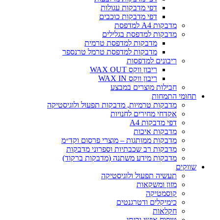
דפי מדבקות עגולות
דפי מדבקות כוכבים
מדבקות A4 למדפסת
מדבקות למדפסת בגלילים
מדבקות למדפסת טרמית
מדבקות למדפסת טרמל טרנספר
ריבונים למדפסות
ריבון ווקס WAX OUT
ריבון ווקס WAX IN
חבילות מוצרים במבצע
תחומי התמחות
מדבקות טרמיות, מדבקות תפעול ולוגיסטיקה
אקדחי מחירים לחנויות
דפי מדבקות A4
מדבקות איכות
מדבקות ממותגות – מוצרי פרסום וקד״מ
מדבקות רב שכבתיות וספרוני מדבקות
מדבקות מידע משתנה (מדבקות ברקוד)
שווקים
תעשיה תפעול ולוגיסטיקה
מזון ומשקאות
קוסמטיקה
כימיקלים ודטרגנטים
חקלאות
טיפוח אישי וביתי