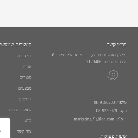
פרטי קשר
קישורים שימושי
גלילון תעשיות בע“מ, דרך אבא הלל סילבר 6
דף הבית
א.ת. צפוני לוד 7129406.
אודות
מוצרים
מבצעים
דרושים
טלפון:
08-9190200
שאלות נפוצות
פקס:
08-9229979
דוא"ל:
marketing@glilon.com
בלוג
ל
צור קשר
שעות פעילות