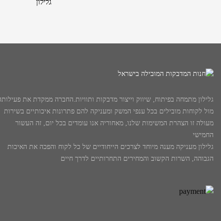
גלילון מתמחה בפיתוח, שיווק וייצור מדבקות ותוויות.החברה ממקדת את פעילותה
מול לקוחות מובילים בכל ענפי המשק ומעניקה להם פתרונות איכותיים בשירות
מעולה זו הצהרת המשימות שלנו, מאחוריה אנו עומדים בכל יום, זה העשור
החמישי
גלילון מעניקה מענה מיוחד לצרכים הייחודיים של כל לקוח והפכה את האיכות
הגבוהה, השרות הקשוב והמחירים התחרותיים לדרך חיים