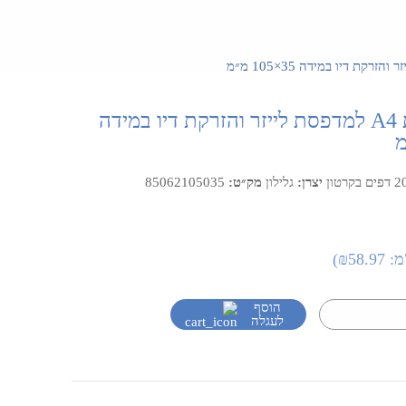
דפי מדבקות A4 למדפסת לייזר והזרקת דיו במידה
יצרן:
גלילון
מק״ט:
85062105035
מ:
₪58.97
)
הוסף
לעגלה
כמות