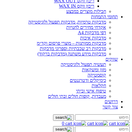
ריבון ווקס WAX OUT
ריבון ווקס WAX IN
חבילות מוצרים במבצע
תחומי התמחות
מדבקות טרמיות, מדבקות תפעול ולוגיסטיקה
אקדחי מחירים לחנויות
דפי מדבקות A4
מדבקות איכות
מדבקות ממותגות – מוצרי פרסום וקד״מ
מדבקות רב שכבתיות וספרוני מדבקות
מדבקות מידע משתנה (מדבקות ברקוד)
שווקים
תעשיה תפעול ולוגיסטיקה
מזון ומשקאות
קוסמטיקה
כימיקלים ודטרגנטים
חקלאות
טיפוח אישי וביתי
מעבדות, קופות חולים ובתי חולים
דרושים
צור קשר
0