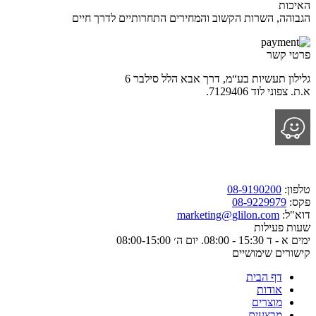
האיכות
הגבוהה, השרות הקשוב והמחירים התחרותיים לדרך חיים
פרטי קשר
גלילון תעשיות בע“מ, דרך אבא הלל סילבר 6
א.ת. צפוני לוד 7129406.
טלפון:
08-9190200
פקס:
08-9229979
דוא"ל:
marketing@glilon.com
שעות פעילות
ימים א - ד 15:30 - 08:00. יום ה׳ 08:00-15:00
קישורים שימושיים
דף הבית
אודות
מוצרים
מבצעים