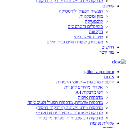
מדבקות מידע משתנה (מדבקות ברקוד)
שווקים
תעשיה תפעול ולוגיסטיקה
מזון ומשקאות
קוסמטיקה
כימיקלים ודטרגנטים
חקלאות
טיפוח אישי וביתי
מעבדות, קופות חולים ובתי חולים
דרושים
צור קשר
glilon zap mirror
אודות
הדפסת מדבקות – תחומי התמחות
אקדחי מחירים לחנויות
דפי מדבקות A4
מדבקות איכות
מדבקות טרמיות, מדבקות תפעול ולוגיסטיקה
מדבקות מידע משתנה (מדבקות ברקוד)
מדבקות ממותגות – מוצרי פרסום וקד״מ
מדבקות רב שכבתיות וספרוני מדבקות
שאלות נפוצות