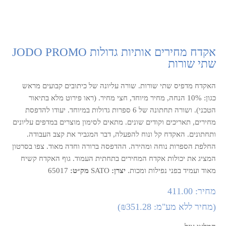
אקדח מחירים אותיות גדולות JODO PROMO
שתי שורות
האקדח מדפיס שתי שורות. שורה עליונה של כיתובים קבועים מראש
כגון: 10% הנחה, מחיר מיוחד, חצי מחיר. (ראו פירוט מלא בתיאור
הטכני). ושורה תחתונה של 6 ספרות גדולות במיוחד. יעודו להדפסת
מחירים, תאריכים וקודים שונים. מתאים לסימון מוצרים במדפים עליונים
ותחתונים. האקדח קל ונוח להפעלה, דבר המגביר את קצב העבודה.
החלפת הספרות נוחה ומהירה. ההדפסה ברורה וחדה מאוד. צפו בסרטון
המציג את יכולות אקדח המחירים בתחתית העמוד. גוף האקדח קשיח
מאוד ועמיד בפני נפילות ומכות.
יצרן:
SATO
מק״ט:
65017
מחיר:
411.00
(
מחיר ללא מע"מ:
₪351.28
)