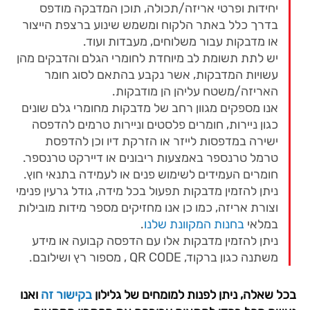
יחידות ופרטי אריזה/תכולה, תוכן המדבקה מודפס
בדרך כלל באתר הלקוח ומשמש שינוע ברצפת הייצור
או מדבקות עבור משלוחים, מעבדות ועוד.
יש לתת תשומת לב מיוחדת לחומרי הגלם והדבקים מהן
עשויות המדבקות, אשר נקבע בהתאם לסוג חומר
האריזה/משטח עליהן הן מודבקות.
אנו מספקים מגוון רחב של מדבקות מחומרי גלם שונים
כגון ניירות, חומרים פלסטים וניירות טרמים להדפסה
ישירה במדפסות לייזר או הזרקת דיו וכן להדפסת
טרמל טרנספר באמצעות ריבונים או דיירקט טרנספר.
חומרים העמידים לשימוש פנים או לעמידה בתנאי חוץ.
ניתן להזמין מדבקות תפעול בכל מידה, גודל גרעין פנימי
וצורת אריזה, כמו כן אנו מחזיקים מספר מידות מובילות
במלאי
בחנות המקוונת שלנו
.
ניתן להזמין מדבקות אלו עם הדפסה קבועה או מידע
משתנה כגון ברקוד, QR CODE , מספור רץ ושילובם.
בכל שאלה, ניתן לפנות למומחים של גלילון
בקישור זה
ואנו