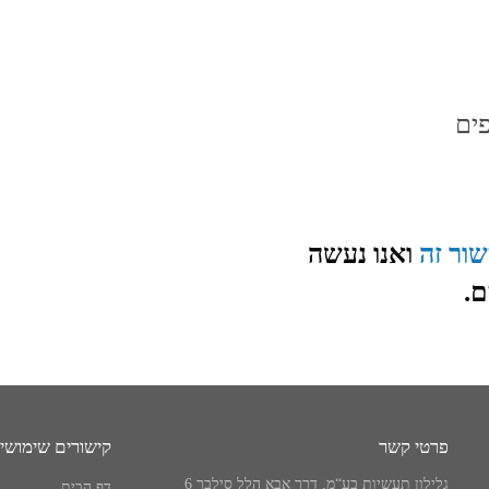
ים
שור זה
ואנו נעשה
ם.
פרטי קשר
קישורים שימושי
גלילון תעשיות בע“מ, דרך אבא הלל סילבר 6
דף הבית